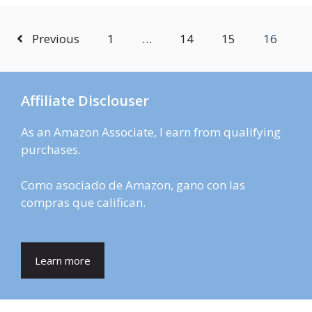
Previous
1
…
14
15
16
Affiliate Disclouser
As an Amazon Associate, I earn from qualifying
purchases.
Como asociado de Amazon, gano con las
compras que califican.
Learn more